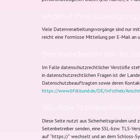
Widerruf Ihrer Einwilligung
Viele Datenverarbeitungsvorgänge sind nur mit I
reicht eine formlose Mitteilung per E-Mail an
Beschwerderecht bei der zu
Im Falle datenschutzrechtlicher Verstöße ste
in datenschutzrechtlichen Fragen ist der Land
Datenschutzbeauftragten sowie deren Konta
https://www.bfdi.bund.de/DE/Infothek/Anschri
SSL- bzw. TLS-Verschlüssel
Diese Seite nutzt aus Sicherheitsgründen und z
Seitenbetreiber senden, eine SSL-bzw. TLS-Vers
auf “https://” wechselt und an dem Schloss-Sy